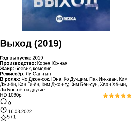
Выход (2019)
Год выпуска:
2019
Производство:
Корея Южная
Жанр:
боевик, комедия
Режиссёр:
Ли Сан-гын
В ролях:
Чо Джон-сок, Юна, Ко Ду-щим, Пак Ин-хван, Ким
Джи-ён, Кан Ги-ён, Ким Джон-гу, Ким Бён-сун, Хван Хё-ын,
Ли Бон-нён и другие
HD 1080p
0
16.08.2022
5 /
1