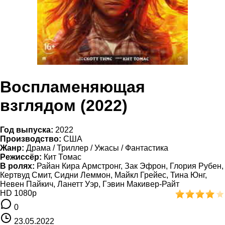
Воспламеняющая
взглядом (2022)
Год выпуска:
2022
Производство:
США
Жанр:
Драма / Триллер / Ужасы / Фантастика
Режиссёр:
Кит Томас
В ролях:
Райан Кира Армстронг, Зак Эфрон, Глория Рубен,
Кертвуд Смит, Сидни Леммон, Майкл Грейес, Тина Юнг,
Невен Пайкич, Ланетт Уэр, Гэвин Макивер-Райт
HD 1080p
0
23.05.2022