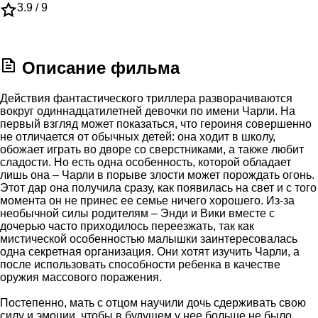
3.9 /
9
Описание фильма
Действия фантастического триллера разворачиваются
вокруг одиннадцатилетней девочки по имени Чарли. На
первый взгляд может показаться, что героиня совершенно
не отличается от обычных детей: она ходит в школу,
обожает играть во дворе со сверстниками, а также любит
сладости. Но есть одна особенность, которой обладает
лишь она – Чарли в порыве злости может порождать огонь.
Этот дар она получила сразу, как появилась на свет и с того
момента он не принес ее семье ничего хорошего. Из-за
необычной силы родителям – Энди и Вики вместе с
дочерью часто приходилось переезжать, так как
мистической особенностью малышки заинтересовалась
одна секретная организация. Они хотят изучить Чарли, а
после использовать способности ребенка в качестве
оружия массового поражения.
Постепенно, мать с отцом научили дочь сдерживать свою
силу и эмоции, чтобы в будущем у нее больше не было