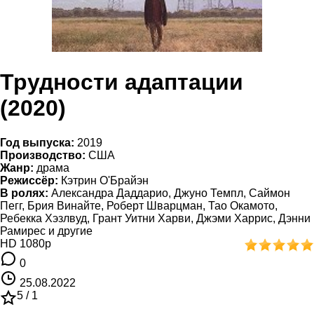
Трудности адаптации
(2020)
Год выпуска:
2019
Производство:
США
Жанр:
драма
Режиссёр:
Кэтрин О'Брайэн
В ролях:
Александра Даддарио, Джуно Темпл, Саймон
Пегг, Брия Винайте, Роберт Шварцман, Тао Окамото,
Ребекка Хэзлвуд, Грант Уитни Харви, Джэми Харрис, Дэнни
Рамирес и другие
HD 1080p
0
25.08.2022
5 /
1