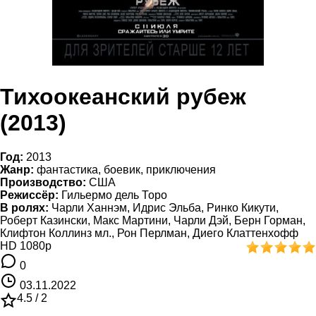
Тихоокеанский рубеж
(2013)
Год:
2013
Жанр:
фантастика, боевик, приключения
Производство:
США
Режиссёр:
Гильермо дель Торо
В ролях:
Чарли Ханнэм, Идрис Эльба, Ринко Кикути,
Роберт Казински, Макс Мартини, Чарли Дэй, Берн Горман,
Клифтон Коллинз мл., Рон Перлман, Диего Клаттенхофф
HD 1080p
0
03.11.2022
4.5 /
2