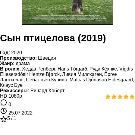
Сын птицелова (2019)
Год:
2020
Производство:
Швеция
Жанр:
драма
В ролях:
Хедда Ренберг, Hans Tórgarð, Руди Кёхнке, Vígdis
Eliesersdóttir Hentze Bjørck, Ливия Миллхаген, Ёрген
Лангхелле, Себастьен Куриво, Mattias Djónason Eidesgaard,
Клаус Буе
Режиссеры:
Ричард Хоберт
HD 1080p
0
25.07.2022
5 /
1