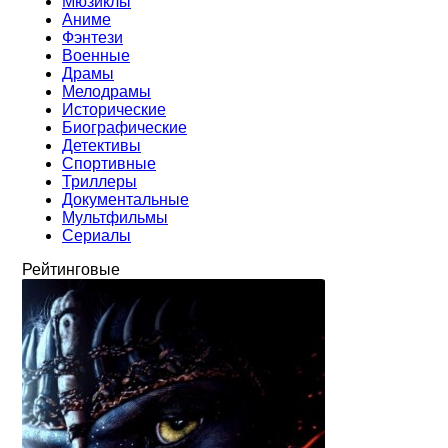
Мюзиклы
Аниме
Фэнтези
Военные
Драмы
Мелодрамы
Исторические
Биографические
Детективы
Спортивные
Триллеры
Документальные
Мультфильмы
Сериалы
Рейтинговые