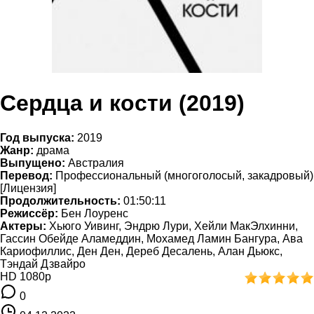
Сердца и кости (2019)
Год выпуска:
2019
Жанр:
драма
Выпущено:
Австралия
Перевод:
Профессиональный (многоголосый, закадровый)
[Лицензия]
Продолжительность:
01:50:11
Режиссёр:
Бен Лоуренс
Актеры:
Хьюго Уивинг, Эндрю Лури, Хейли МакЭлхинни,
Гассин Обейде Аламеддин, Мохамед Ламин Бангура, Ава
Кариофиллис, Ден Ден, Дереб Десалень, Алан Дьюкс,
Тэндай Дзвайро
HD 1080p
0