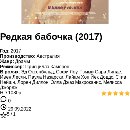
Редкая бабочка (2017)
Год:
2017
Производство:
Австралия
Жанр:
Драмы
Режиссёр:
Присцилла Камерон
В ролях:
Эд Оксенбульд, Софи Лоу, Тэмми Сара Линде,
Ивен Лесли, Паула Назарски, Лайам Хоп Йек Доддс, Стив
Нейшн, Лорен Диллон, Элла Джаз Макроканис, Мелисса
Джордж
HD 1080p
0
29.09.2022
5 /
1