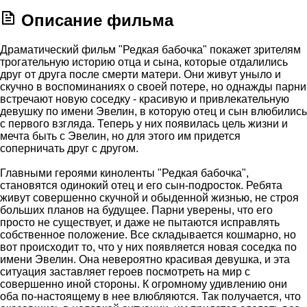
Описание фильма
Драматический фильм "Редкая бабочка" покажет зрителям
трогательную историю отца и сына, которые отдалились
друг от друга после смерти матери. Они живут уныло и
скучно в воспоминаниях о своей потере, но однажды парни
встречают новую соседку - красивую и привлекательную
девушку по имени Эвелин, в которую отец и сын влюбились
с первого взгляда. Теперь у них появилась цель жизни и
мечта быть с Эвелин, но для этого им придется
соперничать друг с другом.
Главными героями киноленты "Редкая бабочка",
становятся одинокий отец и его сын-подросток. Ребята
живут совершенно скучной и обыденной жизнью, не строя
больших планов на будущее. Парни уверены, что его
просто не существует, и даже не пытаются исправлять
собственное положение. Все складывается кошмарно, но
вот происходит то, что у них появляется новая соседка по
имени Эвелин. Она невероятно красивая девушка, и эта
ситуация заставляет героев посмотреть на мир с
совершенно иной стороны. К огромному удивлению они
оба по-настоящему в нее влюбляются. Так получается, что