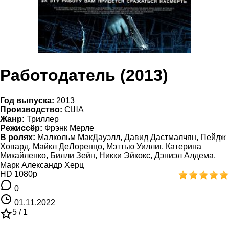
Работодатель (2013)
Год выпуска:
2013
Производство:
США
Жанр:
Триллер
Режиссёр:
Фрэнк Мерле
В ролях:
Малкольм МакДауэлл, Давид Дастмалчян, Пейдж
Ховард, Майкл ДеЛоренцо, Мэттью Уиллиг, Катерина
Микайленко, Билли Зейн, Никки Эйкокс, Дэниэл Алдема,
Марк Александр Херц
HD 1080p
0
01.11.2022
5 /
1