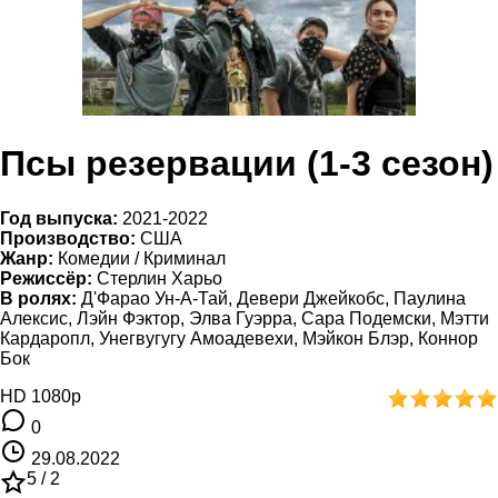
Псы резервации (1-3 сезон)
Год выпуска:
2021-2022
Производство:
США
Жанр:
Комедии / Криминал
Режиссёр:
Стерлин Харьо
В ролях:
Д'Фарао Ун-А-Тай, Девери Джейкобс, Паулина
Алексис, Лэйн Фэктор, Элва Гуэрра, Сара Подемски, Мэтти
Кардаропл, Унегвугугу Амоадевехи, Мэйкон Блэр, Коннор
Бок
HD 1080p
0
29.08.2022
5 /
2