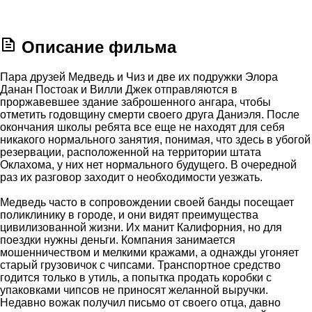
Описание фильма
Пара друзей Медведь и Чиз и две их подружки Элора
Данан Постоак и Вилли Джек отправляются в
проржавевшее здание заброшенного ангара, чтобы
отметить годовщину смерти своего друга Даниэля. После
окончания школы ребята все еще не находят для себя
никакого нормального занятия, понимая, что здесь в убогой
резервации, расположенной на территории штата
Оклахома, у них нет нормального будущего. В очередной
раз их разговор заходит о необходимости уезжать.
Медведь часто в сопровождении своей банды посещает
поликлинику в городе, и они видят преимущества
цивилизованной жизни. Их манит Калифорния, но для
поездки нужны деньги. Компания занимается
мошенничеством и мелкими кражами, а однажды угоняет
старый грузовичок с чипсами. Транспортное средство
годится только в утиль, а попытка продать коробки с
упаковками чипсов не приносят желанной выручки.
Недавно вожак получил письмо от своего отца, давно