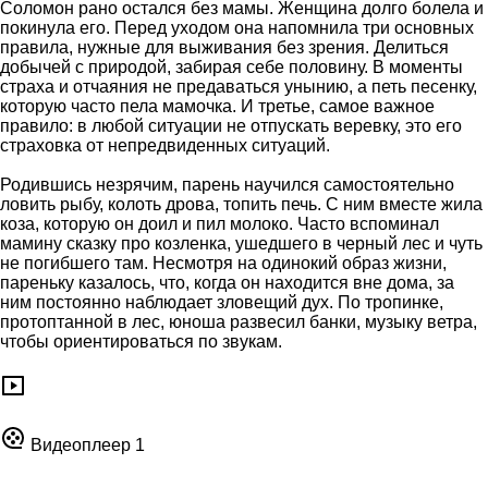
Соломон рано остался без мамы. Женщина долго болела и
покинула его. Перед уходом она напомнила три основных
правила, нужные для выживания без зрения. Делиться
добычей с природой, забирая себе половину. В моменты
страха и отчаяния не предаваться унынию, а петь песенку,
которую часто пела мамочка. И третье, самое важное
правило: в любой ситуации не отпускать веревку, это его
страховка от непредвиденных ситуаций.
Родившись незрячим, парень научился самостоятельно
ловить рыбу, колоть дрова, топить печь. С ним вместе жила
коза, которую он доил и пил молоко. Часто вспоминал
мамину сказку про козленка, ушедшего в черный лес и чуть
не погибшего там. Несмотря на одинокий образ жизни,
пареньку казалось, что, когда он находится вне дома, за
ним постоянно наблюдает зловещий дух. По тропинке,
протоптанной в лес, юноша развесил банки, музыку ветра,
чтобы ориентироваться по звукам.
Видеоплеер 1