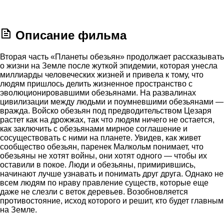
Описание фильма
Вторая часть «Планеты обезьян» продолжает рассказывать
о жизни на Земле после жуткой эпидемии, которая унесла
миллиарды человеческих жизней и привела к тому, что
людям пришлось делить жизненное пространство с
эволюционировавшими обезьянами. На развалинах
цивилизации между людьми и поумневшими обезьянами —
вражда. Войско обезьян под предводительством Цезаря
растет как на дрожжах, так что людям ничего не остается,
как заключить с обезьянами мирное соглашение и
сосуществовать с ними на планете. Увидев, как живет
сообщество обезьян, паренек Малкольм понимает, что
обезьяны не хотят войны, они хотят одного — чтобы их
оставили в покое. Люди и обезьяны, примирившись,
начинают лучше узнавать и понимать друг друга. Однако не
всем людям по нраву правление существ, которые еще
даже не слезли с веток деревьев. Возобновляется
противостояние, исход которого и решит, кто будет главным
на Земле.