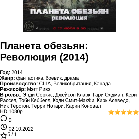
Планета обезьян:
Революция (2014)
Год:
2014
Жанр:
фантастика, боевик, драма
Производство:
США, Великобритания, Канада
Режиссёр:
Мэтт Ривз
В ролях:
Энди Серкис, Джейсон Кларк, Гари Олдман, Кери
Рассел, Тоби Кеббелл, Коди Смит-МакФи, Кирк Асеведо,
Ник Тёрстон, Терри Нотари, Карин Коновал
HD 1080p
0
02.10.2022
5 /
1