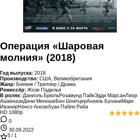
Операция «Шаровая
молния» (2018)
Год выпуска:
2018
Производство:
США, Великобритания
Жанр:
Боевик / Триллер / Драма
Режиссёр:
Жозе Падилья
В ролях:
Даниэль БрюльРозамунд ПайкЭдди МарсанЛиор
АшкеназиДени МеношеБен ШнетцерАнхель БунаниМарк
ИванирНонсо АнозиХуан Пабло Раба
HD 1080p
0
30.09.2022
5 /
1