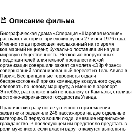
Описание фильма
Биографическая драма «Операция «Шаровая молния»
расскажет историю, приключившуюся 27 июня 1976 года.
Именно тогда произошел неслыханный на то время
кошмарный инцидент, буквально поставивший на уши
мировую общественность. Несколько вооруженных
представителей влиятельной пропалестинской
организации совершили захват самолета «Эйр Франс»,
совершавший запланированный перелет из Тель-Авива в
Париж. Беспринципные террористы отдали
беспрекословный приказ командиру воздушного судна
следовать по новому маршруту, а именно в аэропорт
Энтеббе, расположенный неподалеку от Кампалы, столицы
восточно-африканского государства Уганда.
Практически сразу после успешного приземления
захватчики разделили 248 пассажиров на две отдельные
категории. В первую вошли люди, имевшие израильское
гражданство. В последующем им предстояло предстать в
роли мучеников, если власти вдруг откажутся выполнять