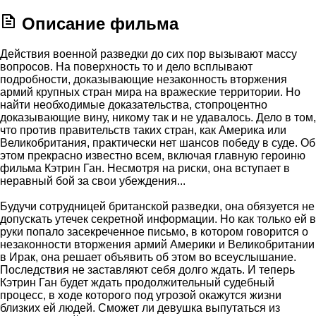
Описание фильма
Действия военной разведки до сих пор вызывают массу
вопросов. На поверхность то и дело всплывают
подробности, доказывающие незаконность вторжения
армий крупных стран мира на вражеские территории. Но
найти необходимые доказательства, стопроцентно
доказывающие вину, никому так и не удавалось. Дело в том,
что против правительств таких стран, как Америка или
Великобритания, практически нет шансов победу в суде. Об
этом прекрасно известно всем, включая главную героиню
фильма Кэтрин Ган. Несмотря на риски, она вступает в
неравный бой за свои убеждения...
Будучи сотрудницей британской разведки, она обязуется не
допускать утечек секретной информации. Но как только ей в
руки попало засекреченное письмо, в котором говорится о
незаконности вторжения армий Америки и Великобритании
в Ирак, она решает объявить об этом во всеуслышание.
Последствия не заставляют себя долго ждать. И теперь
Кэтрин Ган будет ждать продолжительный судебный
процесс, в ходе которого под угрозой окажутся жизни
близких ей людей. Сможет ли девушка выпутаться из