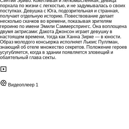
Синтии Эриво. Кокетливая и легкомысленная, девица
порхала по жизни с легкостью, и не задумывалась о своих
поступках. Девушка с Юга, подозрительная и странная,
получает отдельную историю. Повествование делает
несколько скачков во времени, показывая зрителям
героиню по имени Эмили Саммерспрингс. Она воплощена
двумя актрисами: Дакота Джонсон играет девушку в
настоящем времени, тогда как Ханна Зирке — в юности.
Образ молодого консьержа исполняет Льюис Пуллман,
знающий об отеле множество секретов. Положение героев
усугубляется, когда в здании появляется зловещий и
обаятельный глава секты.
Видеоплеер 1