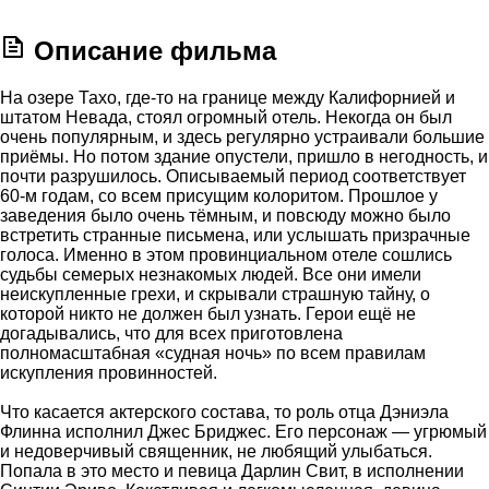
Описание фильма
На озере Тахо, где-то на границе между Калифорнией и
штатом Невада, стоял огромный отель. Некогда он был
очень популярным, и здесь регулярно устраивали большие
приёмы. Но потом здание опустели, пришло в негодность, и
почти разрушилось. Описываемый период соответствует
60-м годам, со всем присущим колоритом. Прошлое у
заведения было очень тёмным, и повсюду можно было
встретить странные письмена, или услышать призрачные
голоса. Именно в этом провинциальном отеле сошлись
судьбы семерых незнакомых людей. Все они имели
неискупленные грехи, и скрывали страшную тайну, о
которой никто не должен был узнать. Герои ещё не
догадывались, что для всех приготовлена
полномасштабная «судная ночь» по всем правилам
искупления провинностей.
Что касается актерского состава, то роль отца Дэниэла
Флинна исполнил Джес Бриджес. Его персонаж — угрюмый
и недоверчивый священник, не любящий улыбаться.
Попала в это место и певица Дарлин Свит, в исполнении