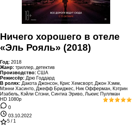
Ничего хорошего в отеле
«Эль Рояль» (2018)
Год:
2018
Жанр:
триллер, детектив
Производство:
США
Режиссёр:
Дрю Годдард
В ролях:
Дакота Джонсон, Крис Хемсворт, Джон Хэмм,
Мэнни Хасинто, Джефф Бриджес, Ник Офферман, Кэтрин
Изабель, Кэйли Спэни, Синтиа Эриво, Льюис Пуллман
HD 1080p
0
03.10.2022
5 /
1