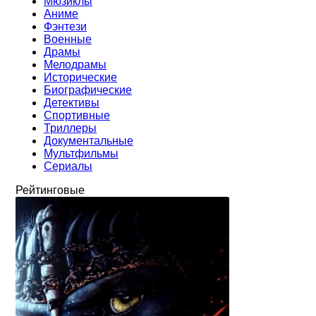
Мюзиклы
Аниме
Фэнтези
Военные
Драмы
Мелодрамы
Исторические
Биографические
Детективы
Спортивные
Триллеры
Документальные
Мультфильмы
Сериалы
Рейтинговые