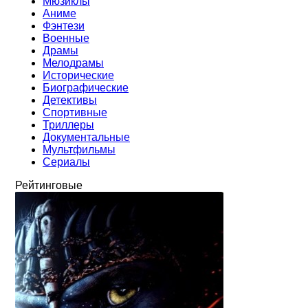
Мюзиклы
Аниме
Фэнтези
Военные
Драмы
Мелодрамы
Исторические
Биографические
Детективы
Спортивные
Триллеры
Документальные
Мультфильмы
Сериалы
Рейтинговые