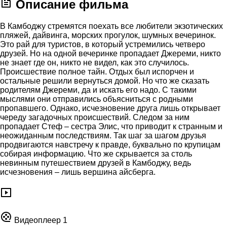
Описание фильма
В Камбоджу стремятся поехать все любители экзотических
пляжей, дайвинга, морских прогулок, шумных вечеринок.
Это рай для туристов, в который устремились четверо
друзей. Но на одной вечеринке пропадает Джереми, никто
не знает где он, никто не видел, как это случилось.
Происшествие полное тайн. Отдых был испорчен и
остальные решили вернуться домой. Но что же сказать
родителям Джереми, да и искать его надо. С такими
мыслями они отправились объясниться с родными
пропавшего. Однако, исчезновение друга лишь открывает
череду загадочных происшествий. Следом за ним
пропадает Стеф – сестра Элис, что приводит к странным и
неожиданным последствиям. Так шаг за шагом друзья
продвигаются навстречу к правде, буквально по крупицам
собирая информацию. Что же скрывается за столь
невинным путешествием друзей в Камбоджу, ведь
исчезновения – лишь вершина айсберга.
Видеоплеер 1