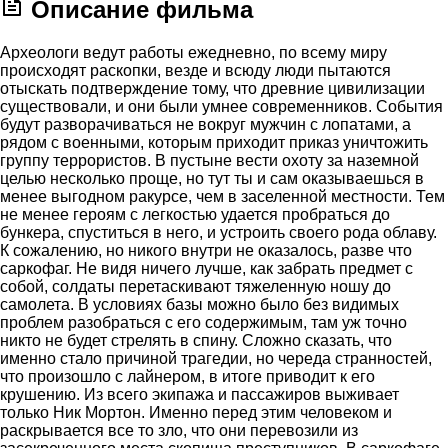
Описание фильма
Археологи ведут работы ежедневно, по всему миру
происходят раскопки, везде и всюду люди пытаются
отыскать подтверждение тому, что древние цивилизации
существовали, и они были умнее современников. События
будут разворачиваться не вокруг мужчин с лопатами, а
рядом с военными, которым приходит приказ уничтожить
группу террористов. В пустыне вести охоту за наземной
целью несколько проще, но тут ты и сам оказываешься в
менее выгодном ракурсе, чем в заселенной местности. Тем
не менее героям с легкостью удается пробраться до
бункера, спуститься в него, и устроить своего рода облаву.
К сожалению, но никого внутри не оказалось, разве что
саркофаг. Не видя ничего лучше, как забрать предмет с
собой, солдаты перетаскивают тяжеленную ношу до
самолета. В условиях базы можно было без видимых
проблем разобраться с его содержимым, там уж точно
никто не будет стрелять в спину. Сложно сказать, что
именно стало причиной трагедии, но череда странностей,
что произошло с лайнером, в итоге приводит к его
крушению. Из всего экипажа и пассажиров выживает
только Ник Мортон. Именно перед этим человеком и
раскрывается все то зло, что они перевозили из