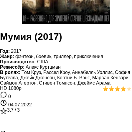
Мумия (2017)
Год:
2017
Жанр:
фэнтези, боевик, триллер, приключения
Производство:
США
Режиссёр:
Алекс Куртцман
В ролях:
Том Круз, Рассел Кроу, Аннабелль Уоллис, София
Бутелла, Джейк Джонсон, Кортни Б. Вэнс, Марван Кензари,
Саймон Атертон, Стивен Томпсон, Джеймс Арама
HD 1080p
0
04.07.2022
3.7 /
3