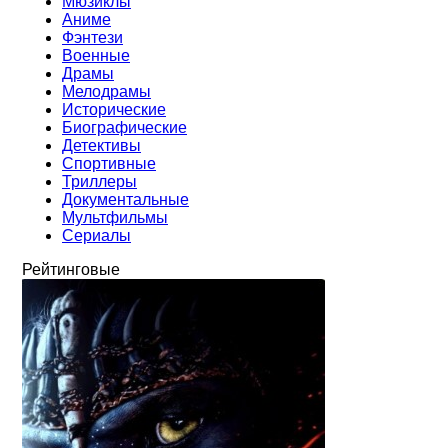
Мюзиклы
Аниме
Фэнтези
Военные
Драмы
Мелодрамы
Исторические
Биографические
Детективы
Спортивные
Триллеры
Документальные
Мультфильмы
Сериалы
Рейтинговые