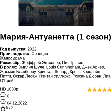
Мария-Антуанетта (1 сезон)
Год выпуска:
2022
Производство:
Франция
Жанр:
драма
Режиссёр:
Жоффрей Энтховен, Пит Трэвис
В ролях:
Эмилия Шуле, Louis Cunningham, Джек Арчер,
Жасмин Блэкбороу, Кристал Шепард-Кросс, Кэролайн
Питти, Оскар Лесаж, Нэйтан Уиллкокс, Роксана Дюран, Лиа
О'Прей
HD 1080p
0
04.12.2022
5 /
2