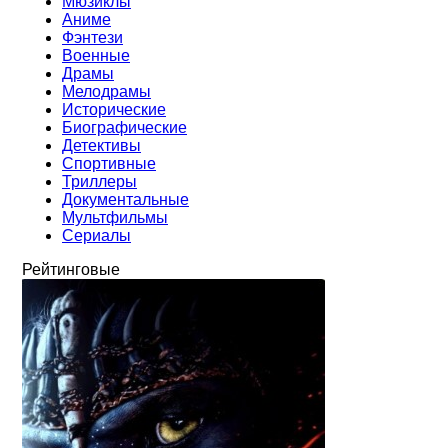
Мюзиклы
Аниме
Фэнтези
Военные
Драмы
Мелодрамы
Исторические
Биографические
Детективы
Спортивные
Триллеры
Документальные
Мультфильмы
Сериалы
Рейтинговые