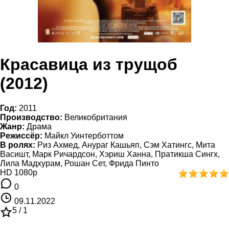
Красавица из трущоб
(2012)
Год:
2011
Производство:
Великобритания
Жанр:
Драма
Режиссёр:
Майкл Уинтерботтом
В ролях:
Риз Ахмед, Анураг Кашьяп, Сэм Хатингс, Мита
Васишт, Марк Ричардсон, Хэриш Ханна, Пратикша Сингх,
Лила Мадхурам, Рошан Сет, Фрида Пинто
HD 1080p
0
09.11.2022
5 /
1