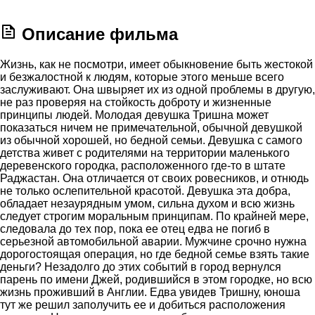
Описание фильма
Жизнь, как не посмотри, имеет обыкновение быть жестокой
и безжалостной к людям, которые этого меньше всего
заслуживают. Она швыряет их из одной проблемы в другую,
не раз проверяя на стойкость доброту и жизненные
принципы людей. Молодая девушка Тришна может
показаться ничем не примечательной, обычной девушкой
из обычной хорошей, но бедной семьи. Девушка с самого
детства живет с родителями на территории маленького
деревенского городка, расположенного где-то в штате
Раджастан. Она отличается от своих ровесников, и отнюдь
не только ослепительной красотой. Девушка эта добра,
обладает незаурядным умом, сильна духом и всю жизнь
следует строгим моральным принципам. По крайней мере,
следовала до тех пор, пока ее отец едва не погиб в
серьезной автомобильной аварии. Мужчине срочно нужна
дорогостоящая операция, но где бедной семье взять такие
деньги? Незадолго до этих событий в город вернулся
парень по имени Джей, родившийся в этом городке, но всю
жизнь проживший в Англии. Едва увидев Тришну, юноша
тут же решил заполучить ее и добиться расположения