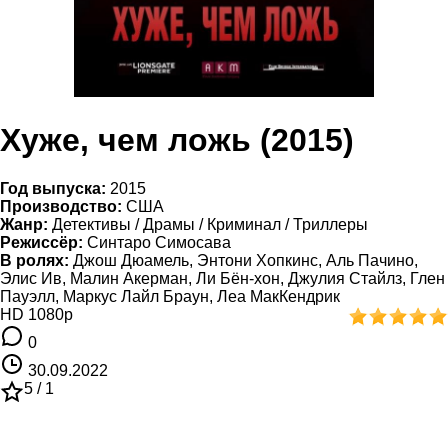
Хуже, чем ложь (2015)
Год выпуска:
2015
Производство:
США
Жанр:
Детективы / Драмы / Криминал / Триллеры
Режиссёр:
Синтаро Симосава
В ролях:
Джош Дюамель, Энтони Хопкинс, Аль Пачино,
Элис Ив, Малин Акерман, Ли Бён-хон, Джулия Стайлз, Глен
Пауэлл, Маркус Лайл Браун, Леа МакКендрик
HD 1080p
0
30.09.2022
5 /
1