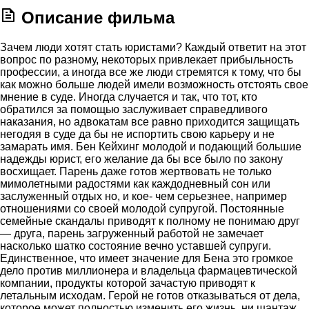
Описание фильма
Зачем люди хотят стать юристами? Каждый ответит на этот
вопрос по разному, некоторых привлекает прибыльность
профессии, а иногда все же люди стремятся к тому, что бы
как можно больше людей имели возможность отстоять свое
мнение в суде. Иногда случается и так, что тот, кто
обратился за помощью заслуживает справедливого
наказания, но адвокатам все равно приходится защищать
негодяя в суде да бы не испортить свою карьеру и не
замарать имя. Бен Кейхинг молодой и подающий большие
надежды юрист, его желание да бы все было по закону
восхищает. Парень даже готов жертвовать не только
мимолетными радостями как каждодневный сон или
заслуженный отдых но, и кое- чем серьезнее, например
отношениями со своей молодой супругой. Постоянные
семейные скандалы приводят к полному не понимаю друг
— друга, парень загруженный работой не замечает
насколько шатко состояние вечно уставшей супруги.
Единственное, что имеет значение для Бена это громкое
дело против миллионера и владельца фармацевтической
компании, продукты которой зачастую приводят к
летальным исходам. Герой не готов отказываться от дела,
которое может полностью изменить его жизнь, ни шантаж,