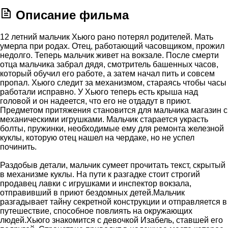
Описание фильма
12 летний мальчик Хьюго рано потерял родителей. Мать
умерла при родах. Отец, работающий часовщиком, прожил
недолго. Теперь мальчик живет на вокзале. После смерти
отца мальчика забрал дядя, смотритель башенных часов,
который обучил его работе, а затем начал пить и совсем
пропал. Хьюго следит за механизмом, стараясь чтобы часы
работали исправно. У Хьюго теперь есть крыша над
головой и он надеется, что его не отдадут в приют.
Предметом притяжения становится для мальчика магазин с
механическими игрушками. Мальчик старается украсть
болты, пружинки, необходимые ему для ремонта железной
куклы, которую отец нашел на чердаке, но не успел
починить.
Раздобыв детали, мальчик сумеет прочитать текст, скрытый
в механизме куклы. На пути к разгадке стоит строгий
продавец лавки с игрушками и инспектор вокзала,
отправивший в приют бездомных детей.Мальчик
разгадывает тайну секретной конструкции и отправляется в
путешествие, способное повлиять на окружающих
людей.Хьюго знакомится с девочкой Изабель, ставшей его