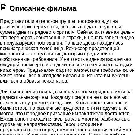
Описание фильма
Представители актерской труппы постоянно идут на
различные эксперименты, пытаясь создать шедевр, и
суметь удивить рядового зрителя. Сейчас их главная цель –
это перебороть собственные страхи, и начать запись видео
в полуразрушенном здании. Раньше здесь находилась
психиатрическая лечебница. Режиссер предстоящей
киноленты – это жуткий тип, который предъявляет
собственные требования. У него есть видения касательно
будущей премьеры, и он делится впечатлениями с каждым
из актеров. Предъявляя к артистам жесткие требования, он
хочет, чтобы всё выглядело идеально. Ребята вынуждены
вжиться в образы психопатов.
Для выполнения плана, главным героям придется идти на
радикальные жертвы. Каждому придется не спать ночью,
находясь внутри жуткого здания. Хоть профессионалы и
были готовы на различные трудности, они и подумать не
могли, что народное призвание им так тяжело достанется.
Ежедневно приходится жертвовать многим, разбираясь с
суровыми неприятностями. Герои истории не
представляют, что перед ними откроется мистический мир,