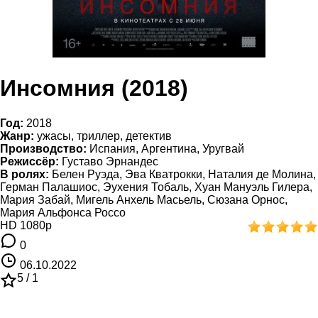
Инсомния (2018)
Год:
2018
Жанр:
ужасы, триллер, детектив
Производство:
Испания, Аргентина, Уругвай
Режиссёр:
Густаво Эрнандес
В ролях:
Белен Руэда, Эва Кватрокки, Наталия де Молина,
Герман Палашиос, Эухения Тобаль, Хуан Мануэль Гилера,
Мария Забай, Мигель Анхель Масьель, Сюзана Орнос,
Мария Альфонса Россо
HD 1080p
0
06.10.2022
5 /
1