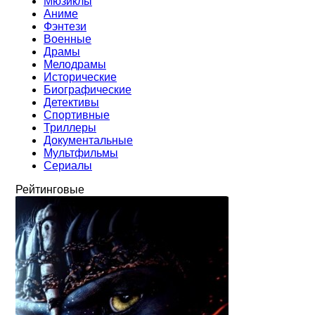
Мюзиклы
Аниме
Фэнтези
Военные
Драмы
Мелодрамы
Исторические
Биографические
Детективы
Спортивные
Триллеры
Документальные
Мультфильмы
Сериалы
Рейтинговые