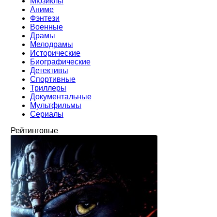
Мюзиклы
Аниме
Фэнтези
Военные
Драмы
Мелодрамы
Исторические
Биографические
Детективы
Спортивные
Триллеры
Документальные
Мультфильмы
Сериалы
Рейтинговые