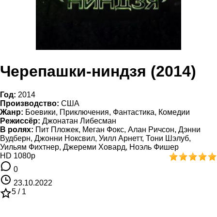
Черепашки-ниндзя (2014)
Год:
2014
Производство:
США
Жанр:
Боевики, Приключения, Фантастика, Комедии
Режиссёр:
Джонатан Либесман
В ролях:
Пит Пложек, Меган Фокс, Алан Ричсон, Дэнни
Вудберн, Джонни Ноксвил, Уилл Арнетт, Тони Шэлуб,
Уильям Фихтнер, Джереми Ховард, Ноэль Фишер
HD 1080p
0
23.10.2022
5 /
1