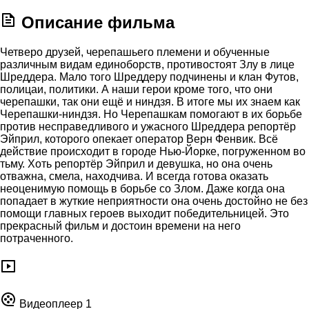
Описание фильма
Четверо друзей, черепашьего племени и обученные
различным видам единоборств, противостоят Злу в лице
Шреддера. Мало того Шреддеру подчинены и клан Футов,
полицаи, политики. А наши герои кроме того, что они
черепашки, так они ещё и ниндзя. В итоге мы их знаем как
Черепашки-ниндзя. Но Черепашкам помогают в их борьбе
против несправедливого и ужасного Шреддера репортёр
Эйприл, которого опекает оператор Верн Фенвик. Всё
действие происходит в городе Нью-Йорке, погруженном во
тьму. Хоть репортёр Эйприл и девушка, но она очень
отважна, смела, находчива. И всегда готова оказать
неоценимую помощь в борьбе со Злом. Даже когда она
попадает в жуткие неприятности она очень достойно не без
помощи главных героев выходит победительницей. Это
прекрасный фильм и достоин времени на него
потраченного.
Видеоплеер 1