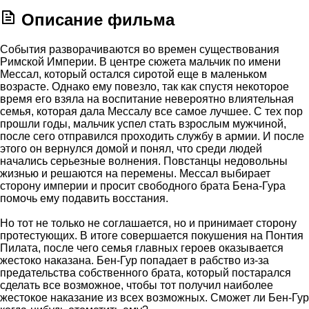
Описание фильма
События разворачиваются во времен существования
Римской Империи. В центре сюжета мальчик по имени
Мессал, который остался сиротой еще в маленьком
возрасте. Однако ему повезло, так как спустя некоторое
время его взяла на воспитание невероятно влиятельная
семья, которая дала Мессалу все самое лучшее. С тех пор
прошли годы, мальчик успел стать взрослым мужчиной,
после сего отправился проходить службу в армии. И после
этого он вернулся домой и понял, что среди людей
начались серьезные волнения. Повстанцы недовольны
жизнью и решаются на перемены. Мессал выбирает
сторону империи и просит свободного брата Бена-Гура
помочь ему подавить восстания.
Но тот не только не соглашается, но и принимает сторону
протестующих. В итоге совершается покушения на Понтия
Пилата, после чего семья главных героев оказывается
жестоко наказана. Бен-Гур попадает в рабство из-за
предательства собственного брата, который постарался
сделать все возможное, чтобы тот получил наиболее
жестокое наказание из всех возможных. Сможет ли Бен-Гур