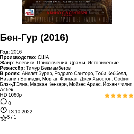
Бен-Гур (2016)
Год:
2016
Производство:
США
Жанр:
Боевики, Приключения, Драмы, Исторические
Режиссёр:
Тимур Бекмамбетов
В ролях:
Айелет Зурер, Родриго Санторо, Тоби Кеббелл,
Назанин Бониади, Морган Фриман, Джек Хьюстон, София
Блэк-Д'Элиа, Марван Кензари, Мойзес Ариас, Йохан Филип
Асбек
HD 1080p
0
13.10.2022
5 /
1