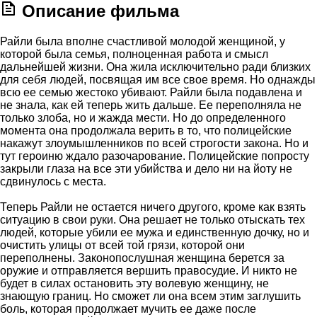
Описание фильма
Райли была вполне счастливой молодой женщиной, у
которой была семья, полноценная работа и смысл
дальнейшей жизни. Она жила исключительно ради близких
для себя людей, посвящая им все свое время. Но однажды
всю ее семью жестоко убивают. Райли была подавлена и
не знала, как ей теперь жить дальше. Ее переполняла не
только злоба, но и жажда мести. Но до определенного
момента она продолжала верить в то, что полицейские
накажут злоумышленников по всей строгости закона. Но и
тут героиню ждало разочарование. Полицейские попросту
закрыли глаза на все эти убийства и дело ни на йоту не
сдвинулось с места.
Теперь Райли не остается ничего другого, кроме как взять
ситуацию в свои руки. Она решает не только отыскать тех
людей, которые убили ее мужа и единственную дочку, но и
очистить улицы от всей той грязи, которой они
переполнены. Законопослушная женщина берется за
оружие и отправляется вершить правосудие. И никто не
будет в силах остановить эту волевую женщину, не
знающую границ. Но сможет ли она всем этим заглушить
боль, которая продолжает мучить ее даже после