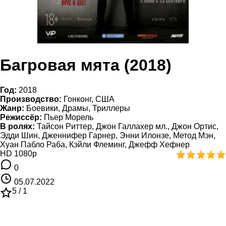
Багровая мята (2018)
Год:
2018
Производство:
Гонконг, США
Жанр:
Боевики, Драмы, Триллеры
Режиссёр:
Пьер Морель
В ролях:
Тайсон Риттер, Джон Галлахер мл., Джон Ортис,
Эдди Шин, Дженнифер Гарнер, Энни Илонзе, Метод Мэн,
Хуан Пабло Раба, Кэйли Флеминг, Джефф Хефнер
HD 1080p
0
05.07.2022
5 /
1