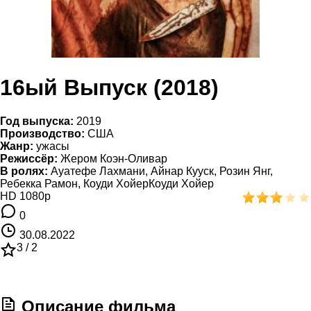
16ый Выпуск (2018)
Год выпуска:
2019
Производство:
США
Жанр:
ужасы
Режиссёр:
Жером Коэн-Оливар
В ролях:
Ауатефе Лахмани, Айнар Кууск, Розин Янг,
Ребекка Рамон, Коуди ХойерКоуди Хойер
HD 1080p
0
30.08.2022
3 /
2
Описание фильма